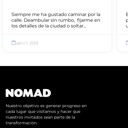
Siempre me ha gustado caminar por la
E
calle. Deambular sin rumbo, fijarme en
p
los detalles de la ciudad o soltar...
u
abril 1, 2019
Nuestro objetivo es generar progreso en
cada lugar que visitamos y hacer que
nuestros invitados sean parte de la
transformación.