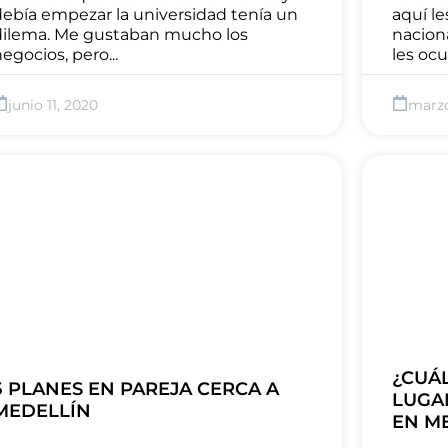
debía empezar la universidad tenía un
aquí le
dilema. Me gustaban mucho los
nacion
egocios, pero...
les ocur
junio 11, 2020
marzo
¿CUÁ
5 PLANES EN PAREJA CERCA A
LUGA
MEDELLÍN
EN M