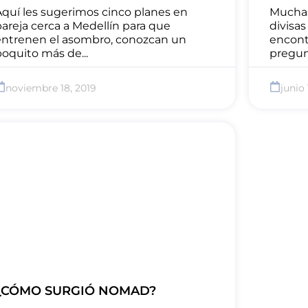
Aquí les sugerimos cinco planes en
Mucha
areja cerca a Medellín para que
divisas
entrenen el asombro, conozcan un
encontr
oquito más de...
pregun
noviembre 18, 2019
junio 
¿CÓMO SURGIÓ NOMAD?